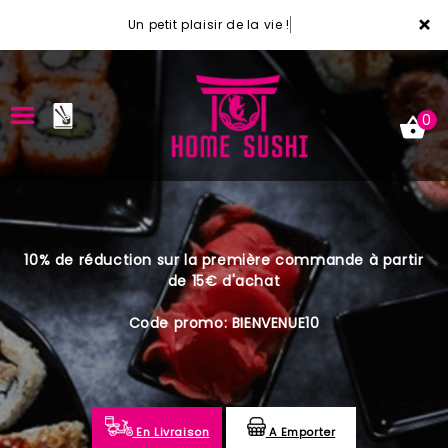
×
Un petit plaisir de la vie !
0
ACCUEIL
10% de réduction sur la première commande à partir
LA CARTE
de 15€ d'achat
VOTRE COMPTE
Code promo: BIENVENUE10
NOTRE RESTAURANT
VOS AVIS
En Livraison
A Emporter
MENTIONS LÉGALES