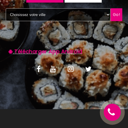
C.G.V
Go!
Télécharger App Android