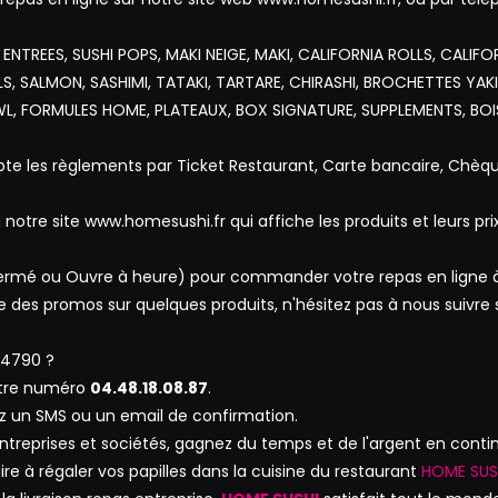
 ENTREES, SUSHI POPS, MAKI NEIGE, MAKI, CALIFORNIA ROLLS, CALIFO
OLLS, SALMON, SASHIMI, TATAKI, TARTARE, CHIRASHI, BROCHETTES YAK
, FORMULES HOME, PLATEAUX, BOX SIGNATURE, SUPPLEMENTS, BOI
e les règlements par Ticket Restaurant, Carte bancaire, Chèqu
notre site www.homesushi.fr qui affiche les produits et leurs prix
, Fermé ou Ouvre à heure) pour commander votre repas en ligne 
 des promos sur quelques produits, n'hésitez pas à nous suivre 
34790 ?
otre numéro
04.48.18.08.87
.
z un SMS ou un email de confirmation.
 entreprises et sociétés, gagnez du temps et de l'argent en cont
ire à régaler vos papilles dans la cuisine du restaurant
HOME SUS