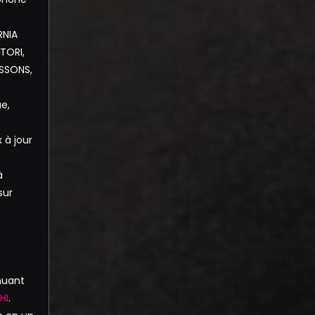
RNIA
ITORI,
SSONS,
e,
 à jour
à
sur
inuant
HI
.