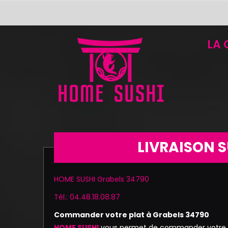
LA 
LIVRAISON S
HOME SUSHI Grabels 34790
Tél.: 04.48.18.08.87
Commander votre plat à Grabels 34790
HOME SUSHI
vous permet de commander votre re