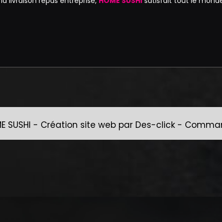
a livraison repas entreprise,
HOME SUSHI
satisfait tout le mond
E SUSHI
- Création site web par
Des-click
-
Command