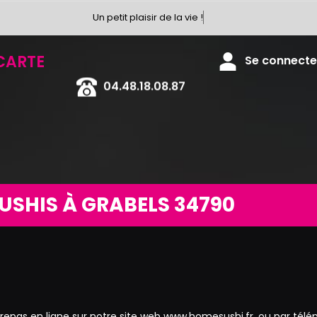
Un petit plaisir de la vie !
CARTE
Se connecter
04.48.18.08.87
USHIS À GRABELS 34790
pas en ligne sur notre site web www.homesushi.fr, ou par tél