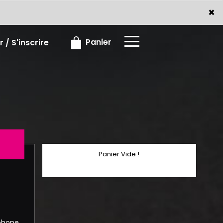
x
×
Panier
 / S'inscrire
Panier Vide !
éphone