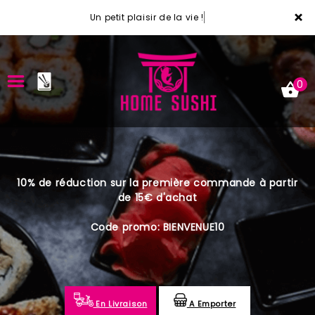
×
Un petit plaisir de la vie !
0
ACCUEIL
10% de réduction sur la première commande à partir
LA CARTE
de 15€ d'achat
VOTRE COMPTE
Code promo: BIENVENUE10
NOTRE RESTAURANT
VOS AVIS
En Livraison
A Emporter
MENTIONS LÉGALES