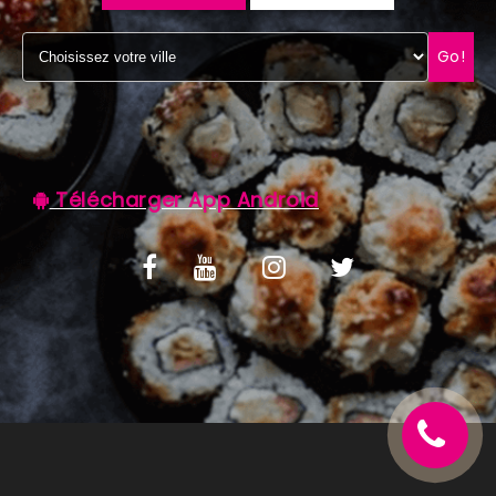
C.G.V
Go!
Télécharger App Android