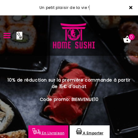
×
Un petit plaisir de la vie !
0
ACCUEIL
10% de réduction sur la première commande à partir
LA CARTE
de 15€ d'achat
VOTRE COMPTE
Code promo: BIENVENUE10
NOTRE RESTAURANT
VOS AVIS
En Livraison
A Emporter
MENTIONS LÉGALES