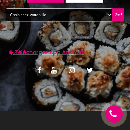
C.G.V
Go!
Télécharger App Android