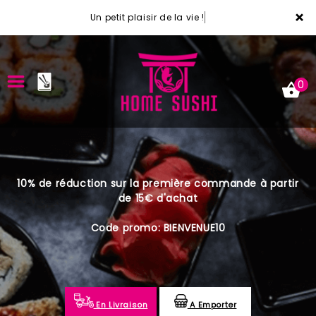
×
Un petit plaisir de la vie !
0
ACCUEIL
10% de réduction sur la première commande à partir
LA CARTE
de 15€ d'achat
VOTRE COMPTE
Code promo: BIENVENUE10
NOTRE RESTAURANT
VOS AVIS
En Livraison
A Emporter
MENTIONS LÉGALES