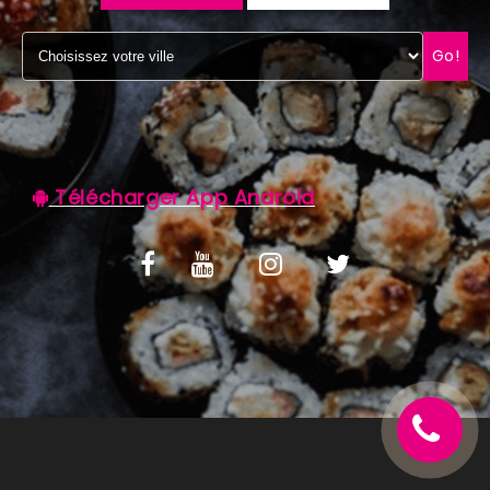
C.G.V
Go!
Télécharger App Android