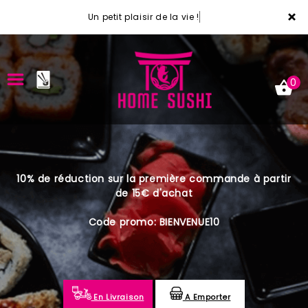
×
Un petit plaisir de la vie !
0
ACCUEIL
10% de réduction sur la première commande à partir
LA CARTE
de 15€ d'achat
VOTRE COMPTE
Code promo: BIENVENUE10
NOTRE RESTAURANT
VOS AVIS
En Livraison
A Emporter
MENTIONS LÉGALES