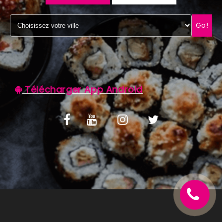
C.G.V
Go!
Télécharger App Android