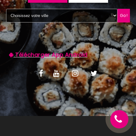
C.G.V
Go!
Télécharger App Android