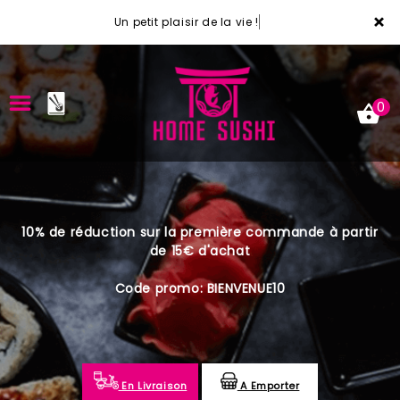
×
Un petit plaisir de la vie !
0
ACCUEIL
10% de réduction sur la première commande à partir
LA CARTE
de 15€ d'achat
VOTRE COMPTE
Code promo: BIENVENUE10
NOTRE RESTAURANT
VOS AVIS
En Livraison
A Emporter
MENTIONS LÉGALES