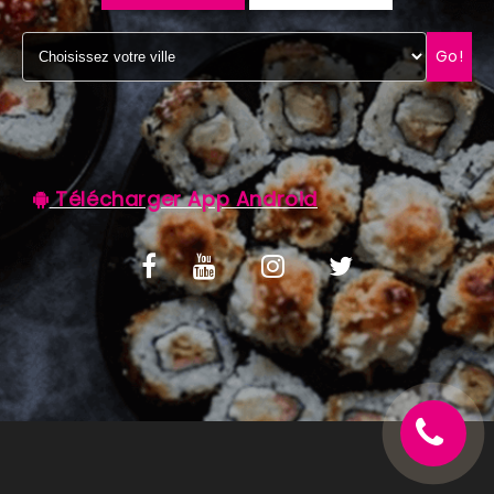
C.G.V
Go!
Télécharger App Android