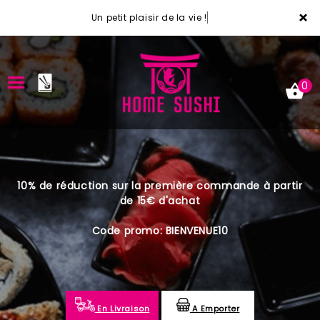
×
Un petit plaisir de la vie !
0
ACCUEIL
10% de réduction sur la première commande à partir
LA CARTE
de 15€ d'achat
VOTRE COMPTE
Code promo: BIENVENUE10
NOTRE RESTAURANT
VOS AVIS
En Livraison
A Emporter
MENTIONS LÉGALES