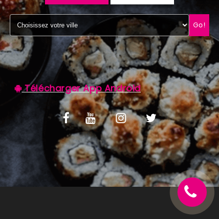
C.G.V
Go!
Télécharger App Android