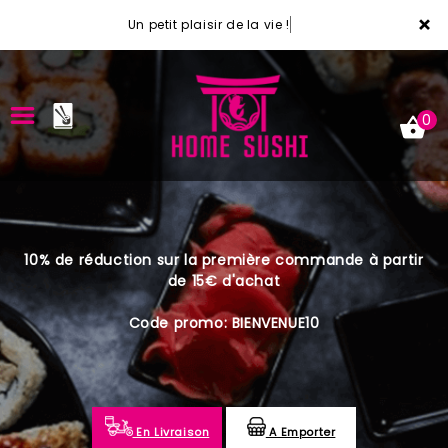
×
Un petit plaisir de la vie !
0
ACCUEIL
10% de réduction sur la première commande à partir
LA CARTE
de 15€ d'achat
VOTRE COMPTE
Code promo: BIENVENUE10
NOTRE RESTAURANT
VOS AVIS
En Livraison
A Emporter
MENTIONS LÉGALES