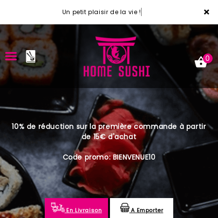
×
Un petit plaisir de la vie !
0
ACCUEIL
10% de réduction sur la première commande à partir
LA CARTE
de 15€ d'achat
VOTRE COMPTE
Code promo: BIENVENUE10
NOTRE RESTAURANT
VOS AVIS
En Livraison
A Emporter
MENTIONS LÉGALES