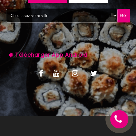
C.G.V
Go!
Télécharger App Android