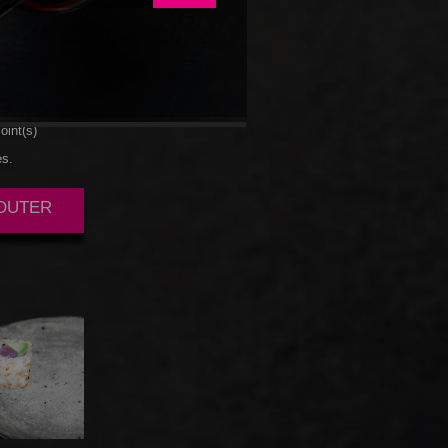
HEESE
oint(s)
es.
JOUTER