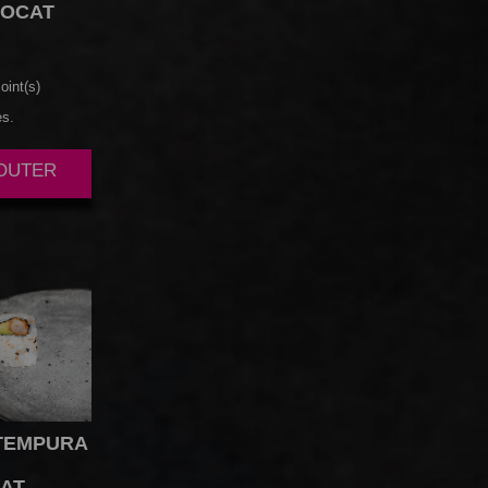
OCAT
oint(s)
es.
JOUTER
TEMPURA
AT