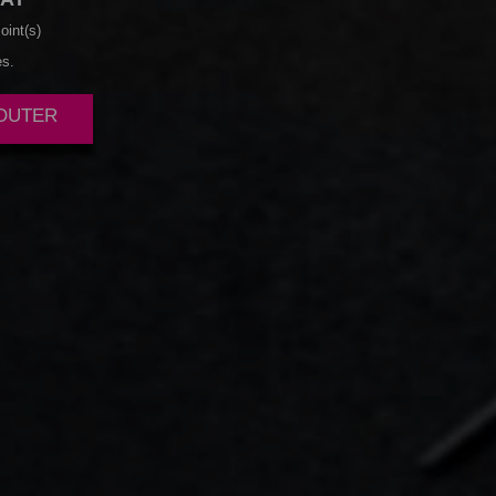
oint(s)
es.
JOUTER