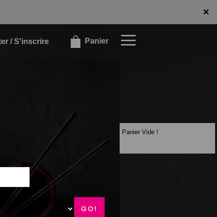
x
×
Panier
r / S'inscrire
Panier Vide !