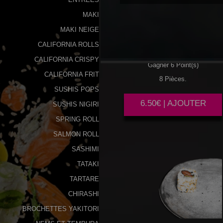
MAKI
SAUMON
AVOCAT
MAKI NEIGE
CALIFORNIA ROLLS
CALIFORNIA CRISPY
Gagner 6 Point(s)
CALIFORNIA FRIT
8 Pièces.
SUSHIS POPS
6.50€ | AJOUTER
SUSHIS NIGIRI
SPRING ROLL
SALMON ROLL
SASHIMI
TATAKI
TARTARE
CHIRASHI
BROCHETTES YAKITORI