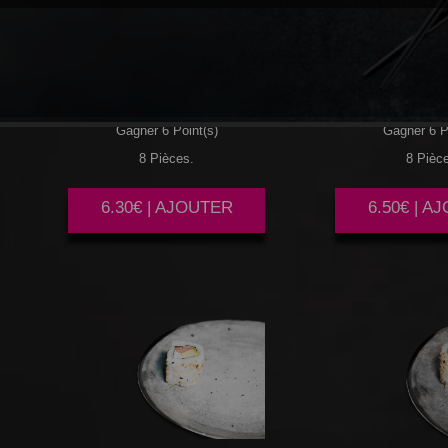
SAUMON
SAUMON
C
CONCOMBRE
Gagner 6 Point(s)
Gagner 6 P
8 Pièces.
8 Pièc
6.30€ | AJOUTER
6.50€ | A