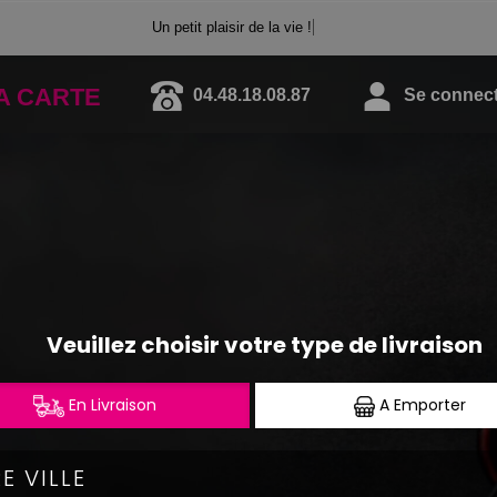
Un petit plaisir de la vie !
A CARTE
04.48.18.08.87
Se connecte
CALIFORNIA ROLLS