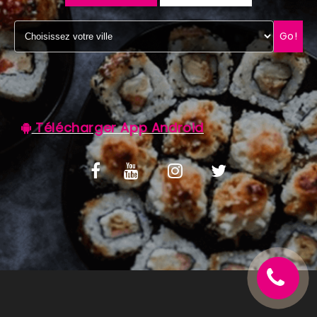
C.G.V
Go!
Télécharger App Android