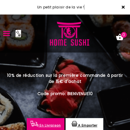
×
Un petit plaisir de la vie !
0
ACCUEIL
10% de réduction sur la première commande à partir
LA CARTE
de 15€ d'achat
VOTRE COMPTE
Code promo: BIENVENUE10
NOTRE RESTAURANT
VOS AVIS
En Livraison
A Emporter
MENTIONS LÉGALES