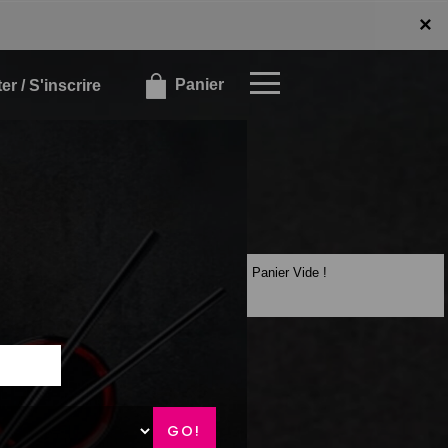
x
×
Panier
r / S'inscrire
Panier Vide !