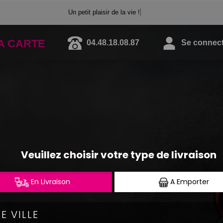
Un petit plaisir de la vie !
A CARTE
04.48.18.08.87
Se connecte
SASHIMI
"Tranches de poisson cru"