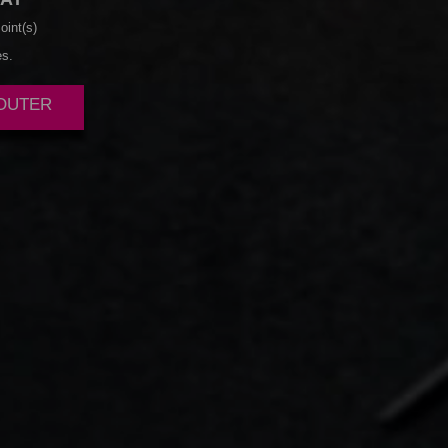
oint(s)
es.
JOUTER