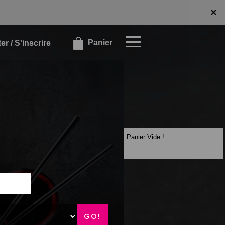
x
×
Panier
r / S'inscrire
Panier Vide !