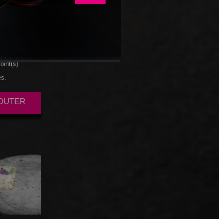
HEESE
oint(s)
es.
JOUTER