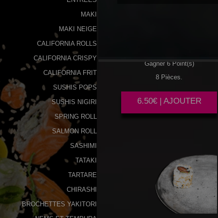
MAKI
SAUMON
AVOCAT
MAKI NEIGE
CALIFORNIA ROLLS
CALIFORNIA CRISPY
Gagner 6 Point(s)
CALIFORNIA FRIT
8 Pièces.
SUSHIS POPS
6.50€ | AJOUTER
SUSHIS NIGIRI
SPRING ROLL
SALMON ROLL
SASHIMI
TATAKI
TARTARE
CHIRASHI
BROCHETTES YAKITORI