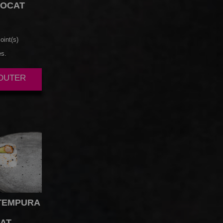
OCAT
oint(s)
es.
JOUTER
TEMPURA
AT