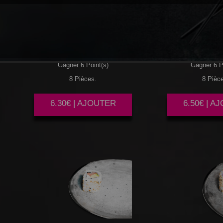
SAUMON
SAUMON
C
CONCOMBRE
Gagner 6 Point(s)
Gagner 6 P
8 Pièces.
8 Pièc
6.30€ | AJOUTER
6.50€ | A