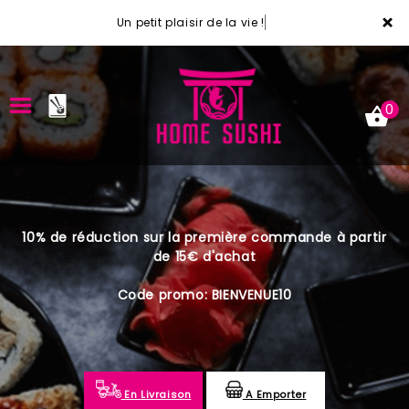
×
Un petit plaisir de la vie !
0
ACCUEIL
10% de réduction sur la première commande à partir
LA CARTE
de 15€ d'achat
VOTRE COMPTE
Code promo: BIENVENUE10
NOTRE RESTAURANT
VOS AVIS
En Livraison
A Emporter
MENTIONS LÉGALES