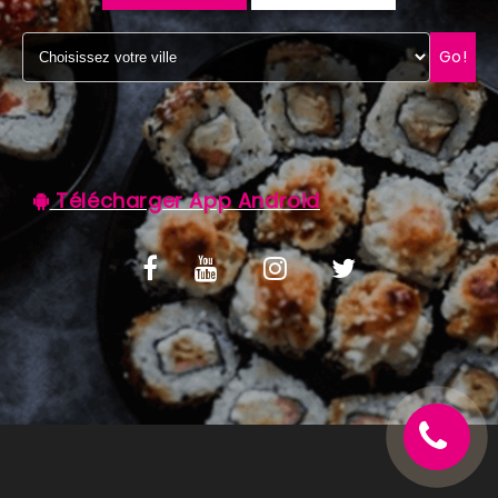
C.G.V
Go!
Télécharger App Android