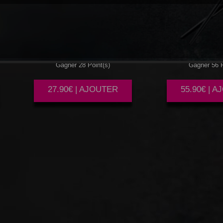
PLATEAU
BEST
PLATEAU
MY
Gagner 28 Point(s)
Gagner 56 P
27.90€ | AJOUTER
55.90€ | 