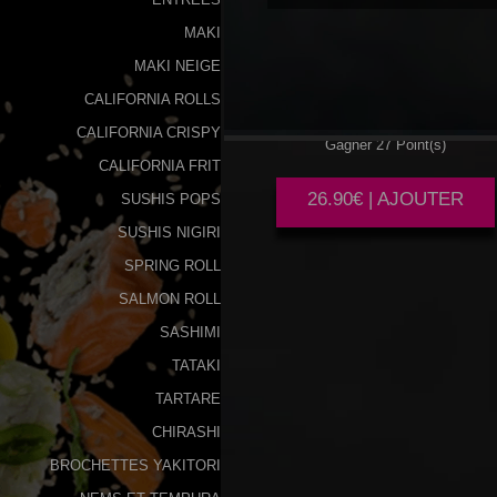
MAKI
PLATEAU
HOME MIX
MAKI NEIGE
CALIFORNIA ROLLS
CALIFORNIA CRISPY
Gagner 27 Point(s)
CALIFORNIA FRIT
26.90€ | AJOUTER
SUSHIS POPS
SUSHIS NIGIRI
SPRING ROLL
SALMON ROLL
SASHIMI
TATAKI
TARTARE
CHIRASHI
BROCHETTES YAKITORI