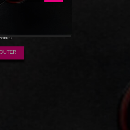
 FRIEND
oint(s)
AJOUTER