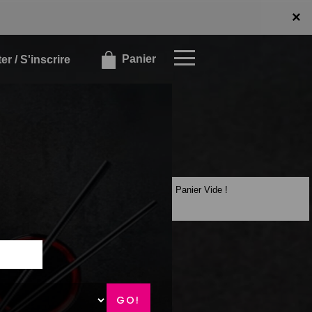
x
×
Panier
r / S'inscrire
Panier Vide !