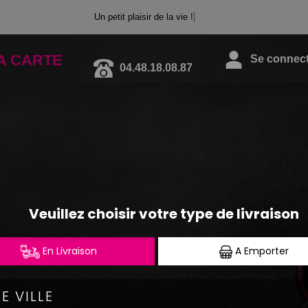
Un petit plaisir de la vie !
A CARTE
04.48.18.08.87
Se connecte
OCHETTES YAKITORI
"Brochettes faites maison."