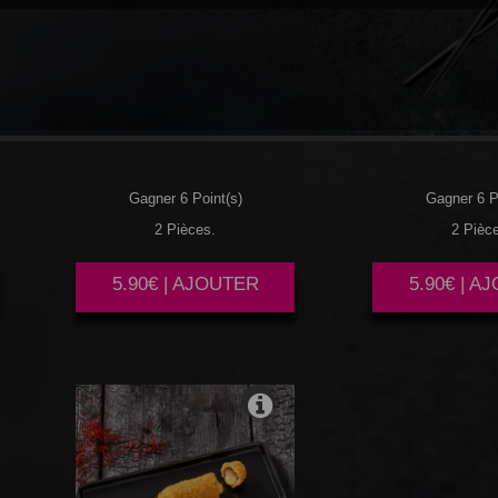
SAUMON
BOEUF
H
Gagner 6 Point(s)
Gagner 6 P
2 Pièces.
2 Pièc
5.90€ | AJOUTER
5.90€ | A