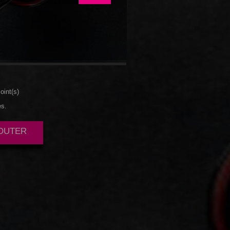
ACHE
oint(s)
es.
JOUTER