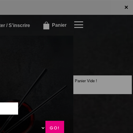
x
×
Panier
r / S'inscrire
Panier Vide !