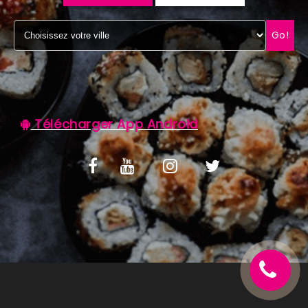
C.G.V
Go!
Télécharger App Android