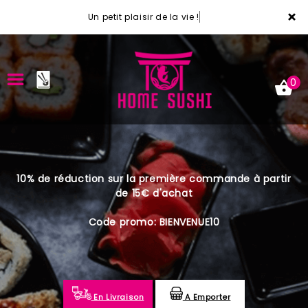
×
Un petit plaisir de la vie !
0
ACCUEIL
10% de réduction sur la première commande à partir
LA CARTE
de 15€ d'achat
VOTRE COMPTE
Code promo: BIENVENUE10
NOTRE RESTAURANT
VOS AVIS
En Livraison
A Emporter
MENTIONS LÉGALES